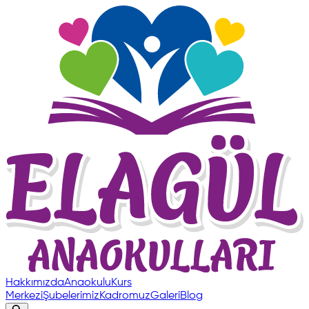
Hakkımızda
Anaokulu
Kurs
Merkezi
Şubelerimiz
Kadromuz
Galeri
Blog