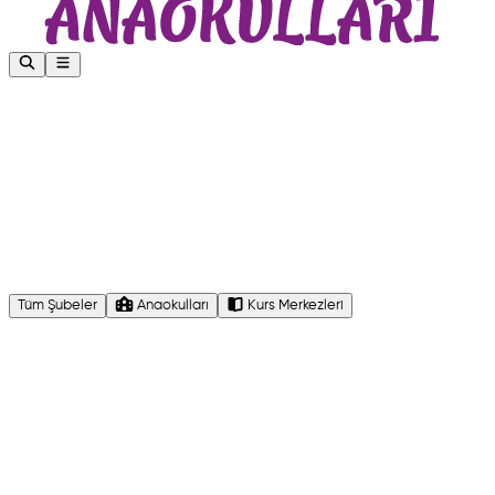
Tüm Şubeler
Anaokulları
Kurs Merkezleri
ANAOKULU
Cedit Mah. Gençlik Cad. No:59 İlkadım/SAMSUN
0553 905 55 25