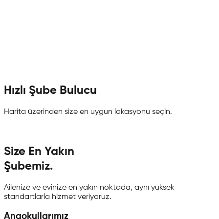
Atatepe Mah. 3118 Sok. No:24 Atakum/Samsun
0501 504 55 25
mail@elagulanaokullari.com
Şubeyi İncele
Hızlı Şube Bulucu
Harita üzerinden size en uygun lokasyonu seçin.
Size En Yakın
Şubemiz.
Ailenize ve evinize en yakın noktada, aynı yüksek
standartlarla hizmet veriyoruz.
Anaokullarımız